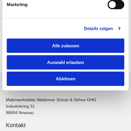
Verbraucherschlichtungsstelle teilzunehmen.
Marketing
Diese Webseite ist ein Produkt von
kpage.de
Details zeigen
Alle zulassen
Auswahl erlauben
Ablehnen
Adresse
Malerwerkstätte Waldemar Schulz & Söhne OHG
Industriering 31
98694 Ilmenau
Kontakt